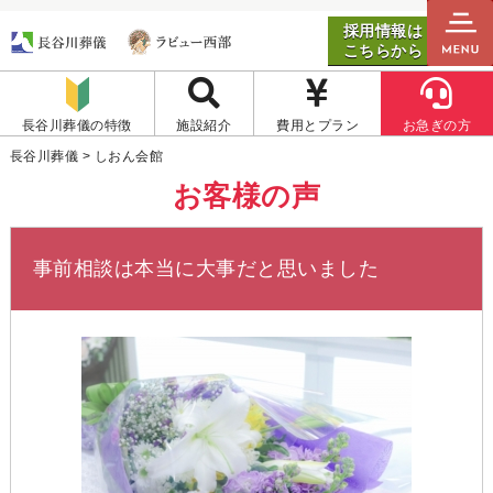
採用情報は
こちらから
長谷川葬儀の特徴
施設紹介
費用とプラン
お急ぎの方
長谷川葬儀
>
しおん会館
お客様の声
事前相談は本当に大事だと思いました