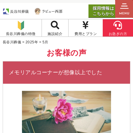
採用情報は
こちらから
長谷川葬儀の特徴
施設紹介
費用とプラン
お急ぎの方
長谷川葬儀
>
2025年
>
5月
お客様の声
メモリアルコーナーが想像以上でした