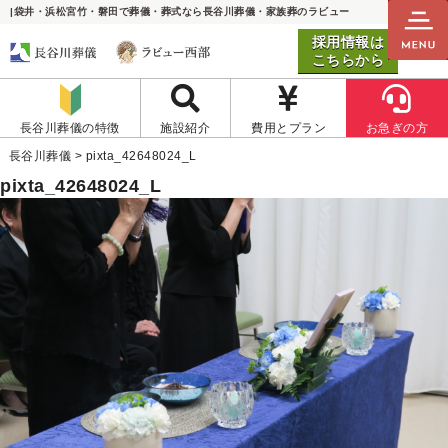
|袋井・浜松宮竹・磐田で葬儀・葬式なら長谷川葬儀・家族葬のラビュー
採用情報は
こちらから
長谷川葬儀の特徴
施設紹介
費用とプラン
お急ぎの方
長谷川葬儀
>
pixta_42648024_L
pixta_42648024_L