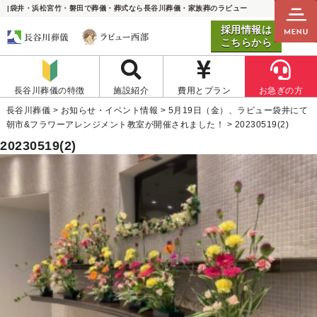
|袋井・浜松宮竹・磐田で葬儀・葬式なら長谷川葬儀・家族葬のラビュー
採用情報は
こちらから
長谷川葬儀の特徴
施設紹介
費用とプラン
お急ぎの方
長谷川葬儀
>
お知らせ・イベント情報
>
5月19日（金）、ラビュー袋井にて
朝市&フラワーアレンジメント教室が開催されました！
>
20230519(2)
20230519(2)